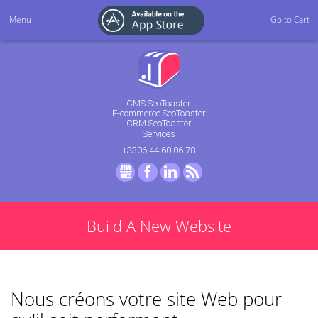
Menu
Go to Cart
CMS SeoToaster
E-commerce SeoToaster
CRM SeoToaster
Services
+3306 44 60 06 78
GMB
Facebook
LinkedIn
RSS
Build A New Website
Nous créons votre site Web pour