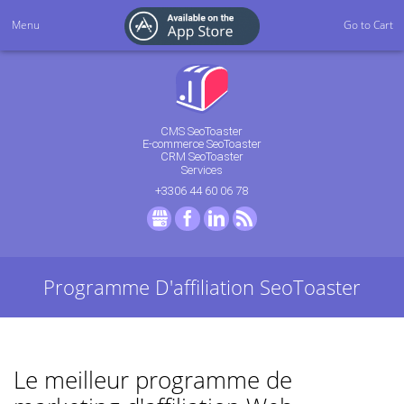
Menu
Go to Cart
CMS SeoToaster
E-commerce SeoToaster
CRM SeoToaster
Services
+3306 44 60 06 78
GMB
Facebook
LinkedIn
RSS
Programme D'affiliation SeoToaster
Le meilleur programme de