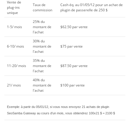
Vente de
Taux de
Cash éq. au 01/05/12 pour un achat de
plug-ins
commission
plugin de passerelle de 250 $
unique
25% du
1-5/ mois
montant de
$62.50 par vente
l'achat
30% du
6-10/ mois
montant de
$75 par vente
l'achat
35% du
11-20/ mois
montant de
$87.50 par vente
l'achat
40% du
21/ mois
montant de
$100 par vente
l'achat
Exemple: à partir du 05/01/12, si vous nous envoyez 21 achats de plugin
SeoSamba Gateway au cours d'un mois, vous obtiendrez 100x21 $ = 2100 $