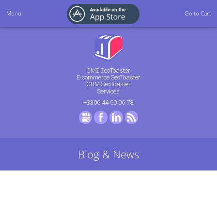
Menu
Go to Cart
CMS SeoToaster
E-commerce SeoToaster
CRM SeoToaster
Services
+3306 44 60 06 78
GMB
Facebook
LinkedIn
RSS
Blog & News