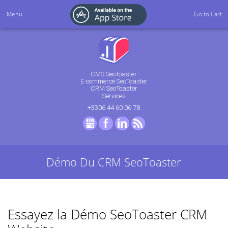
Menu
Go to Cart
CMS SeoToaster
E-commerce SeoToaster
CRM SeoToaster
Services
+3306 44 60 06 78
GMB
Facebook
LinkedIn
RSS
Démo Du CRM SeoToaster
Essayez la Démo SeoToaster CRM