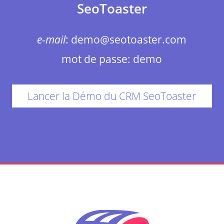
SeoToaster
e-mail
:
demo@seotoaster.com
mot de passe:
demo
Lancer la Démo du CRM SeoToaster