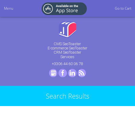
Menu
Go to Cart
CMS SeoToaster
E-commerce SeoToaster
CRM SeoToaster
Services
+3306 44 60 06 78
GMB
Facebook
LinkedIn
RSS
Search Results