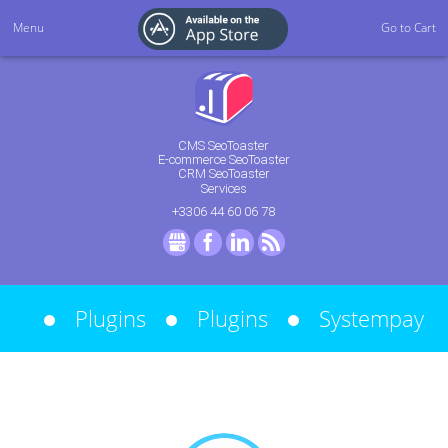
Menu
Go to Cart
CMS SeoToaster
E-commerce SeoToaster
CRM SeoToaster
Services
+3306 44 60 06 78
GMB
Facebook
LinkedIn
RSS
Plugins
Plugins
Systempay