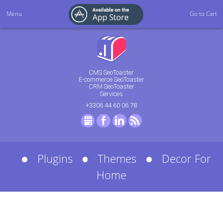
Menu
Go to Cart
CMS SeoToaster
E-commerce SeoToaster
CRM SeoToaster
Services
+3306 44 60 06 78
GMB
Facebook
LinkedIn
RSS
Plugins
Themes
Decor For
Home