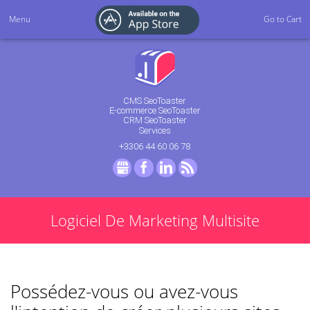
Menu
Go to Cart
CMS SeoToaster
E-commerce SeoToaster
CRM SeoToaster
Services
+3306 44 60 06 78
GMB
Facebook
LinkedIn
RSS
Logiciel De Marketing Multisite
Possédez-vous ou avez-vous