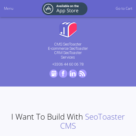
Menu
Go to Cart
CMS SeoToaster
E-commerce SeoToaster
CRM SeoToaster
Services
+3306 44 60 06 78
GMB
Facebook
LinkedIn
RSS
I Want To Build With
SeoToaster
CMS